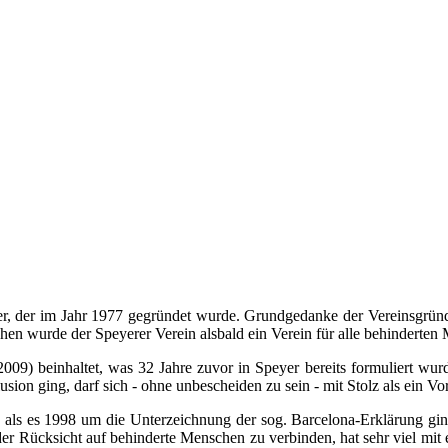
peyer, der im Jahr 1977 gegründet wurde. Grundgedanke der Vereinsgr
n wurde der Speyerer Verein alsbald ein Verein für alle behinderten
09) beinhaltet, was 32 Jahre zuvor in Speyer bereits formuliert wurd
usion ging, darf sich - ohne unbescheiden zu sein - mit Stolz als ein Vo
, als es 1998 um die Unterzeichnung der sog. Barcelona-Erklärung gi
 der Rücksicht auf behinderte Menschen zu verbinden, hat sehr viel mit