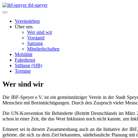
ibf-speyer
Vereinsleben
Über uns
Wer sind wir
Vorstand
Satzung
Mitgliedschaften
Mobilität
Fahrdienst
Stiftung (SfB)
Termine
Wer sind wir
Die IBF-Speyer e.V. ist ein gemeinnütziger Verein in der Stadt S
Menschen mit Beeinträchtigungen. Durch den Zuspruch vieler Mensche
Die UN-Konvention für Behinderte (Beitritt Deutschlands im März 20
schon in einer Zeit, die das Wort Inklusion noch nicht kannte, um Inkl
Erinnert sei in diesem Zusammenhang auch an die Initiative der IBF
gehörte, die sich zu dem Ziel bekannten, städtebauliche Planung mit